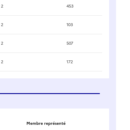
2
453
2
103
2
507
2
172
Membre représenté