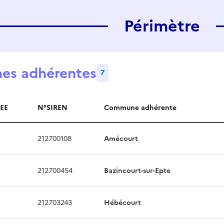
Périmètre
s adhérentes
7
EE
N°SIREN
Commune adhérente
dhérentes
212700108
Amécourt
212700454
Bazincourt-sur-Epte
212703243
Hébécourt