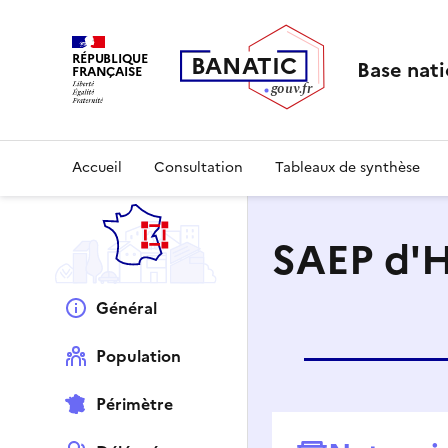
RÉPUBLIQUE
B
AN
A
TIC
Base nati
FRANÇAISE
g
o
u
v
.
fr
Accueil
Consultation
Tableaux de synthèse
SAEP d'
Général
Population
Périmètre