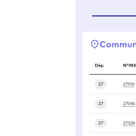
Commune
Dép.
N°INS
Communes a
27
27010
27
27045
27
27324