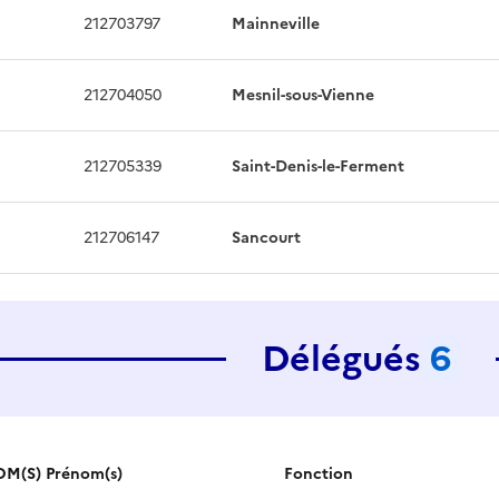
212703797
Mainneville
212704050
Mesnil-sous-Vienne
212705339
Saint-Denis-le-Ferment
212706147
Sancourt
Délégués
6
M(S) Prénom(s)
Fonction