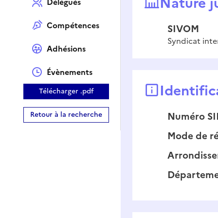
Nature j
Délégués
Compétences
SIVOM
Syndicat int
Adhésions
Évènements
Identific
Télécharger .pdf
Retour à la recherche
Numéro S
Mode de ré
Arrondiss
Départeme