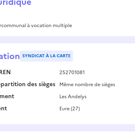
uridique
ercommunal à vocation multiple
ation
SYNDICAT À LA CARTE
IREN
252701081
partition des sièges
Même nombre de sièges
ement
Les Andelys
nt
Eure
(
27
)