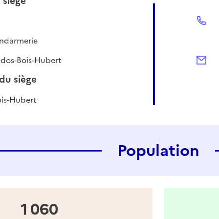
 siège
endarmerie
dos-Bois-Hubert
u siège
is-Hubert
Population
1 060