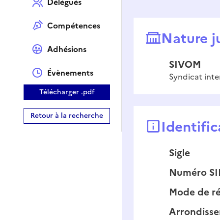
Délégués
Compétences
Nature j
Adhésions
SIVOM
Évènements
Syndicat int
Télécharger .pdf
Retour à la recherche
Identific
Sigle
Numéro S
Mode de ré
Arrondiss