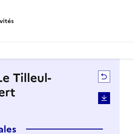
vités
 Tilleul-
Retour
ert
Télécharg
ales