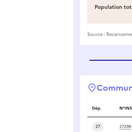
Population tot
Source :
Recensemen
Commune
Dép.
N°INS
Communes a
27
27298