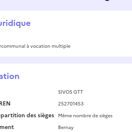
uridique
ercommunal à vocation multiple
ation
SIVOS GTT
IREN
252701453
partition des sièges
Même nombre de sièges
ement
Bernay