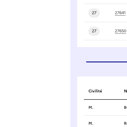
27
27641
27
27650
Civilité
N
Délégués
M.
B
M.
R