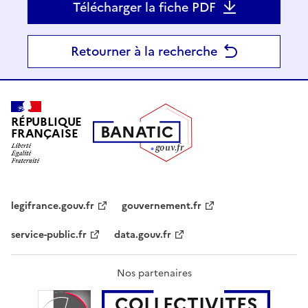
Télécharger la fiche PDF
Retourner à la recherche
RÉPUBLIQUE
B
AN
A
TIC
FRANÇAISE
g
o
u
v
.
fr
legifrance.gouv.fr
gouvernement.fr
service-public.fr
data.gouv.fr
Nos partenaires
COLLECTIVITES