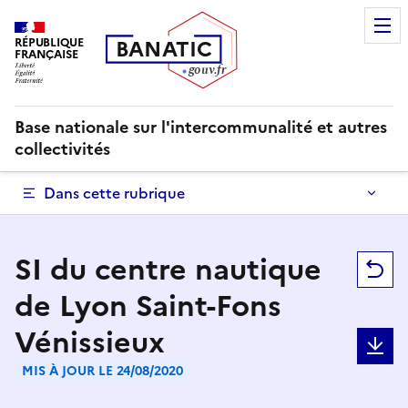
RÉPUBLIQUE
B
AN
A
TIC
FRANÇAISE
g
o
u
v
.
fr
Base nationale sur l'intercommunalité et autres
collectivités
Dans cette rubrique
SI du centre nautique
R
de Lyon Saint-Fons
Vénissieux
T
MIS À JOUR LE 24/08/2020