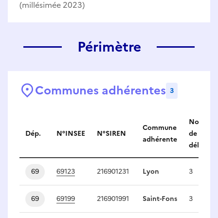
(millésimée 2023)
Périmètre
Communes adhérentes
3
Communes adhérentes
Nombre
Commune
Dép.
N°INSEE
N°SIREN
de
adhérente
délégués
69
69123
216901231
Lyon
3
69
69199
216901991
Saint-Fons
3