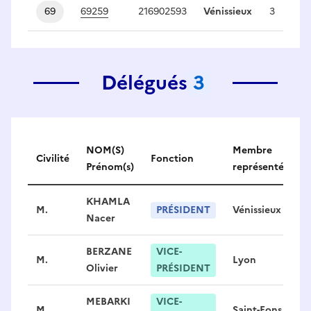
69
69259
216902593
Vénissieux
3
Délégués
3
Délégués
NOM(S)
Membre
Civilité
Fonction
Prénom(s)
représenté
KHAMLA
M.
PRÉSIDENT
Vénissieux
Nacer
BERZANE
VICE-
M.
Lyon
Olivier
PRÉSIDENT
MEBARKI
VICE-
M.
Saint-Fons