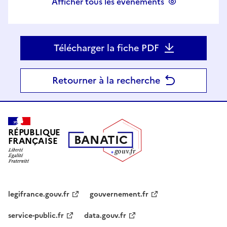
Afficher tous les évènements
Télécharger la fiche PDF
Retourner à la recherche
RÉPUBLIQUE
B
AN
A
TIC
FRANÇAISE
g
o
u
v
.
fr
legifrance.gouv.fr
gouvernement.fr
service-public.fr
data.gouv.fr