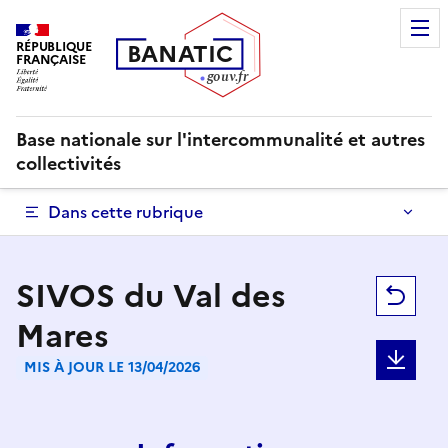
RÉPUBLIQUE
B
AN
A
TIC
FRANÇAISE
g
o
u
v
.
fr
Base nationale sur l'intercommunalité et autres
collectivités
Dans cette rubrique
SIVOS du Val des
Ret
Mares
Tél
MIS À JOUR LE 13/04/2026