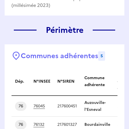
(millésimée 2023)
Périmètre
Communes adhérentes
5
Communes adhérentes
Nomb
Commune
Dép.
N°INSEE
N°SIREN
de
adhérente
délég
Auzouville-
76
76045
217600451
2
l'Esneval
76
76132
217601327
Bourdainville
2