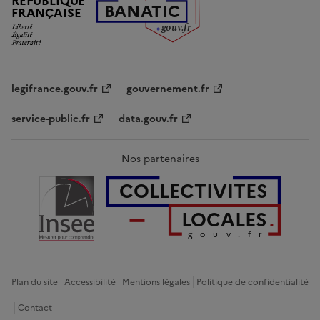
RÉPUBLIQUE
B
AN
A
TIC
FRANÇAISE
g
o
u
v
.
fr
legifrance.gouv.fr
gouvernement.fr
service-public.fr
data.gouv.fr
Nos partenaires
COLLECTIVITES
LOCALES
gouv.fr
Plan du site
Accessibilité
Mentions légales
Politique de confidentialité
Contact