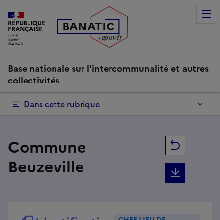
Commune Beuzeville | Base nationale sur l'intercommunalité
RÉPUBLIQUE
B
AN
A
TIC
FRANÇAISE
g
o
u
v
.
fr
Base nationale sur l'intercommunalité et autres
collectivités
Dans cette rubrique
Commune
Retour
Beuzeville
Téléchar
CHEF-LIEU DE