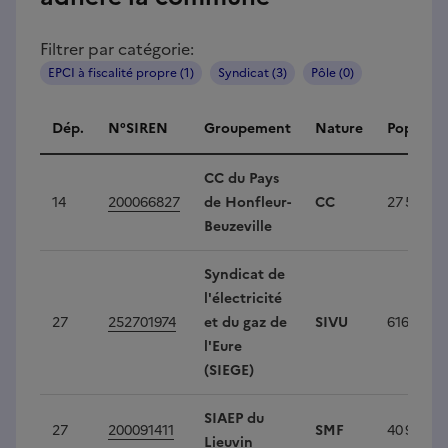
Filtrer par catégorie:
EPCI à fiscalité propre (1)
Syndicat (3)
Pôle (0)
Intercommunalités
Dép.
N°SIREN
Groupement
Nature
Populati
CC du Pays
14
200066827
de Honfleur-
CC
27 523
Beuzeville
Syndicat de
l'électricité
27
252701974
et du gaz de
SIVU
616 217
l'Eure
(SIEGE)
SIAEP du
27
200091411
SMF
40 947
Lieuvin