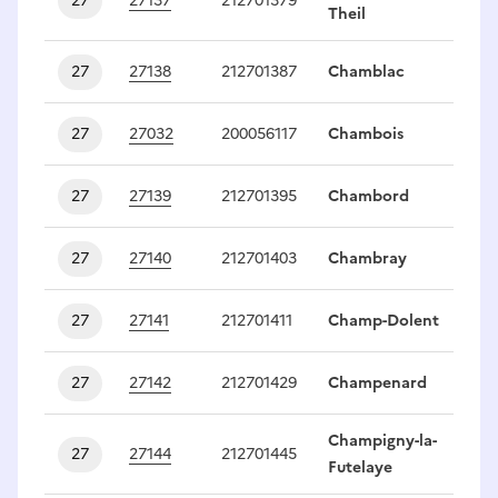
27
27137
212701379
1
Theil
27
27138
212701387
Chamblac
1
27
27032
200056117
Chambois
1
27
27139
212701395
Chambord
1
27
27140
212701403
Chambray
1
27
27141
212701411
Champ-Dolent
1
27
27142
212701429
Champenard
1
Champigny-la-
27
27144
212701445
1
Futelaye