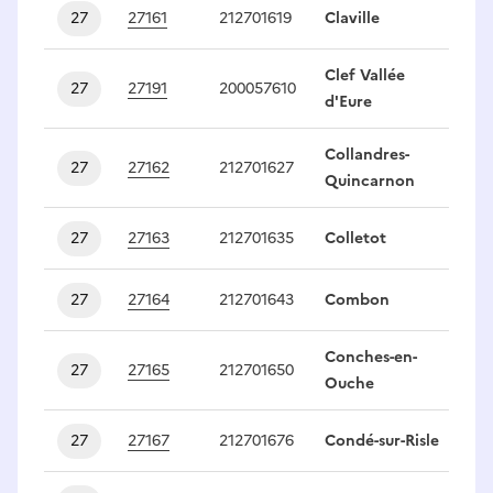
27
27161
212701619
Claville
1
Clef Vallée
27
27191
200057610
1
d'Eure
Collandres-
27
27162
212701627
1
Quincarnon
27
27163
212701635
Colletot
1
27
27164
212701643
Combon
1
Conches-en-
27
27165
212701650
1
Ouche
27
27167
212701676
Condé-sur-Risle
1