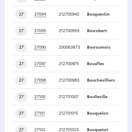
27
27094
212700942
Bosquentin
1
27
27095
212700959
Bosrobert
1
27
27090
200063873
Bosroumois
1
27
27097
212700975
Bouafles
1
27
27098
212700983
Bouchevilliers
1
27
27100
212701007
Boulleville
1
27
27101
212701015
Bouquelon
1
27
27102
212701023
Bouquetot
1