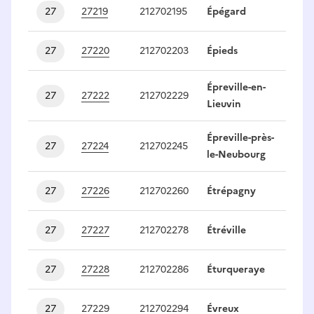
27
27219
212702195
Épégard
1
27
27220
212702203
Épieds
1
Épreville-en-
27
27222
212702229
1
Lieuvin
Épreville-près-
27
27224
212702245
1
le-Neubourg
27
27226
212702260
Étrépagny
1
27
27227
212702278
Étréville
1
27
27228
212702286
Éturqueraye
1
27
27229
212702294
Évreux
1