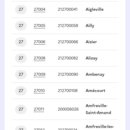
27
27004
212700041
Aigleville
1
27
27005
212700058
Ailly
1
27
27006
212700066
Aizier
1
27
27008
212700082
Alizay
1
27
27009
212700090
Ambenay
1
27
27010
212700108
Amécourt
1
Amfreville-
27
27011
200056026
1
Saint-Amand
Amfreville-les-