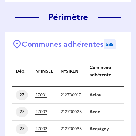
Périmètre
Communes adhérentes
585
Communes adhérentes
No
Commune
Dép.
N°INSEE
N°SIREN
de
adhérente
dé
27
27001
212700017
Aclou
1
27
27002
212700025
Acon
1
27
27003
212700033
Acquigny
1