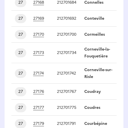
27
27168
212701684
Connelles
1
27
27169
212701692
Conteville
1
27
27170
212701700
Cormeilles
1
Corneville-la-
27
27173
212701734
1
Fouquetière
Corneville-sur-
27
27174
212701742
1
Risle
27
27176
212701767
Coudray
1
27
27177
212701775
Coudres
1
27
27179
212701791
Courbépine
1