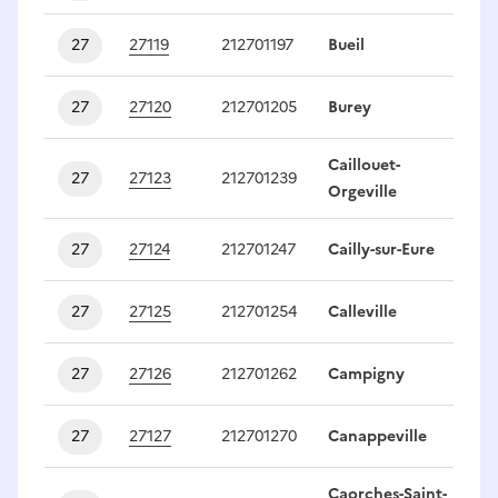
27
27119
212701197
Bueil
1
27
27120
212701205
Burey
1
Caillouet-
27
27123
212701239
1
Orgeville
27
27124
212701247
Cailly-sur-Eure
1
27
27125
212701254
Calleville
1
27
27126
212701262
Campigny
1
27
27127
212701270
Canappeville
1
Caorches-Saint-