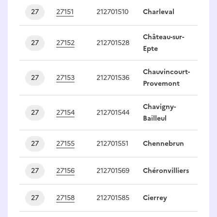
27
27151
212701510
Charleval
1
Château-sur-
27
27152
212701528
1
Epte
Chauvincourt-
27
27153
212701536
1
Provemont
Chavigny-
27
27154
212701544
1
Bailleul
27
27155
212701551
Chennebrun
1
27
27156
212701569
Chéronvilliers
1
27
27158
212701585
Cierrey
1