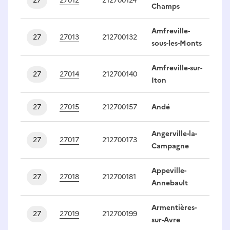
27
27012
212700124
1
Champs
Amfreville-
27
27013
212700132
1
sous-les-Monts
Amfreville-sur-
27
27014
212700140
1
Iton
27
27015
212700157
Andé
1
Angerville-la-
27
27017
212700173
1
Campagne
Appeville-
27
27018
212700181
1
Annebault
Armentières-
27
27019
212700199
1
sur-Avre