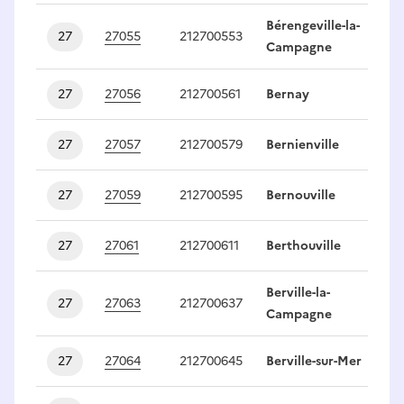
Bérengeville-la-
27
27055
212700553
1
Campagne
27
27056
212700561
Bernay
1
27
27057
212700579
Bernienville
1
27
27059
212700595
Bernouville
1
27
27061
212700611
Berthouville
1
Berville-la-
27
27063
212700637
1
Campagne
27
27064
212700645
Berville-sur-Mer
1