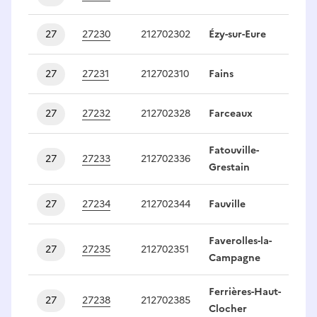
27
27230
212702302
Ézy-sur-Eure
1
27
27231
212702310
Fains
1
27
27232
212702328
Farceaux
1
Fatouville-
27
27233
212702336
1
Grestain
27
27234
212702344
Fauville
1
Faverolles-la-
27
27235
212702351
1
Campagne
Ferrières-Haut-
27
27238
212702385
1
Clocher