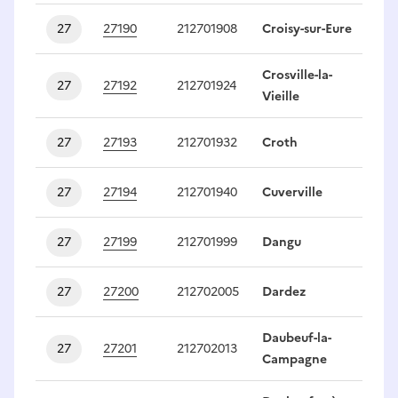
27
27190
212701908
Croisy-sur-Eure
1
Crosville-la-
27
27192
212701924
1
Vieille
27
27193
212701932
Croth
1
27
27194
212701940
Cuverville
1
27
27199
212701999
Dangu
1
27
27200
212702005
Dardez
1
Daubeuf-la-
27
27201
212702013
1
Campagne