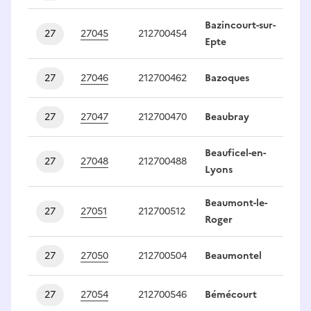
Bazincourt-sur-
27
27045
212700454
1
Epte
27
27046
212700462
Bazoques
1
27
27047
212700470
Beaubray
1
Beauficel-en-
27
27048
212700488
1
Lyons
Beaumont-le-
27
27051
212700512
1
Roger
27
27050
212700504
Beaumontel
1
27
27054
212700546
Bémécourt
1