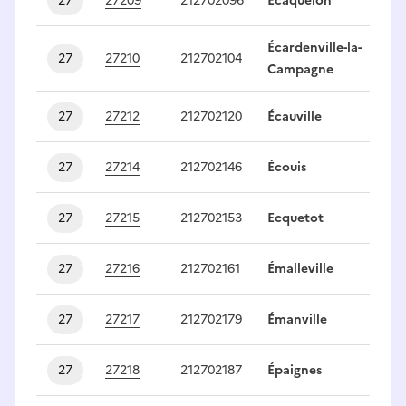
27
27209
212702096
Écaquelon
1
Écardenville-la-
27
27210
212702104
1
Campagne
27
27212
212702120
Écauville
1
27
27214
212702146
Écouis
1
27
27215
212702153
Ecquetot
1
27
27216
212702161
Émalleville
1
27
27217
212702179
Émanville
1
27
27218
212702187
Épaignes
1