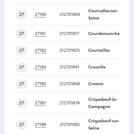
Courcelles-sur-
27
27180
212701809
1
Seine
27
27181
212701817
Courdemanche
1
27
27182
212701825
Courteilles
1
27
27184
212701841
Crasville
1
27
27185
212701858
Crestot
1
Criquebeuf-la-
27
27187
212701874
1
Campagne
Criquebeuf-sur-
27
27188
212701882
1
Seine