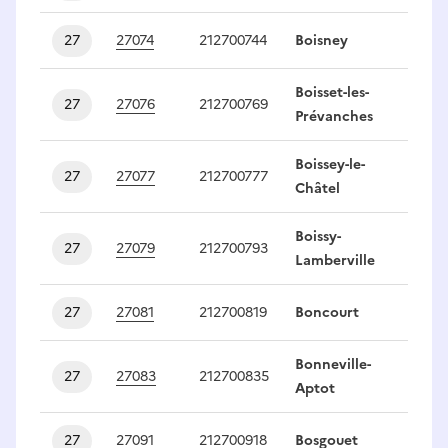
27
27074
212700744
Boisney
1
Boisset-les-
27
27076
212700769
1
Prévanches
Boissey-le-
27
27077
212700777
1
Châtel
Boissy-
27
27079
212700793
1
Lamberville
27
27081
212700819
Boncourt
1
Bonneville-
27
27083
212700835
1
Aptot
27
27091
212700918
Bosgouet
1