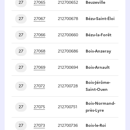
27
27065
212700652
Beuzeville
1
27
27067
212700678
Bézu-Saint-Éloi
1
27
27066
212700660
Bézu-la-Forêt
1
27
27068
212700686
Bois-Anzeray
1
27
27069
212700694
Bois-Arnault
1
Bois-Jérôme-
27
27072
212700728
1
Saint-Ouen
Bois-Normand-
27
27075
212700751
1
près-Lyre
27
27073
212700736
Bois-le-Roi
1