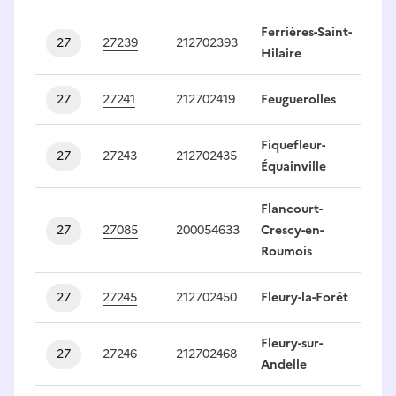
Ferrières-Saint-
27
27239
212702393
1
Hilaire
27
27241
212702419
Feuguerolles
1
Fiquefleur-
27
27243
212702435
1
Équainville
Flancourt-
27
27085
200054633
Crescy-en-
1
Roumois
27
27245
212702450
Fleury-la-Forêt
1
Fleury-sur-
27
27246
212702468
1
Andelle