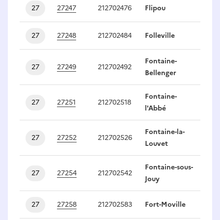
27
27247
212702476
Flipou
1
27
27248
212702484
Folleville
1
Fontaine-
27
27249
212702492
1
Bellenger
Fontaine-
27
27251
212702518
1
l'Abbé
Fontaine-la-
27
27252
212702526
1
Louvet
Fontaine-sous-
27
27254
212702542
1
Jouy
27
27258
212702583
Fort-Moville
1