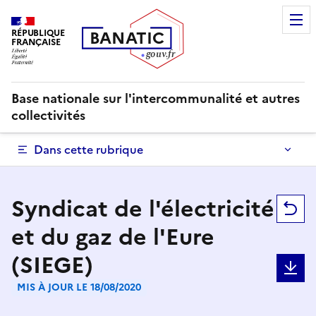
RÉPUBLIQUE
B
AN
A
TIC
FRANÇAISE
g
o
u
v
.
fr
Base nationale sur l'intercommunalité et autres
collectivités
Dans cette rubrique
Syndicat de l'électricité
R
et du gaz de l'Eure
(SIEGE)
T
MIS À JOUR LE 18/08/2020