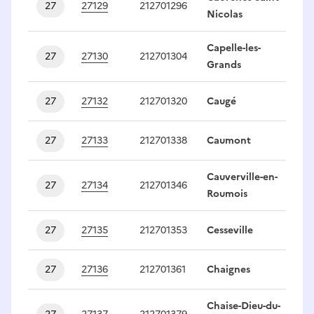
27
27129
212701296
1
Nicolas
Capelle-les-
27
27130
212701304
1
Grands
27
27132
212701320
Caugé
1
27
27133
212701338
Caumont
1
Cauverville-en-
27
27134
212701346
1
Roumois
27
27135
212701353
Cesseville
1
27
27136
212701361
Chaignes
1
Chaise-Dieu-du-