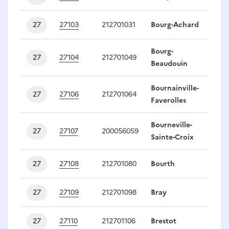
27
27103
212701031
Bourg-Achard
1
Bourg-
27
27104
212701049
1
Beaudouin
Bournainville-
27
27106
212701064
1
Faverolles
Bourneville-
27
27107
200056059
1
Sainte-Croix
27
27108
212701080
Bourth
1
27
27109
212701098
Bray
1
27
27110
212701106
Brestot
1