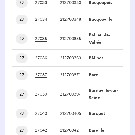
27
27033
212700330
Bacquepuis
1
27
27034
212700348
Bacqueville
1
Bailleul-la-
27
27035
212700355
1
Vallée
27
27036
212700363
Bâlines
1
27
27037
212700371
Barc
1
Barneville-sur-
27
27039
212700397
1
Seine
27
27040
212700405
Barquet
1
27
27042
212700421
Barville
1