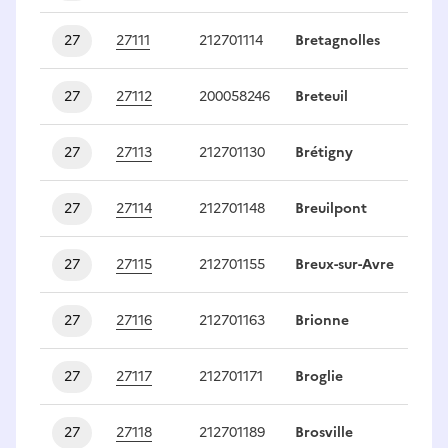
27
27111
212701114
Bretagnolles
1
27
27112
200058246
Breteuil
1
27
27113
212701130
Brétigny
1
27
27114
212701148
Breuilpont
1
27
27115
212701155
Breux-sur-Avre
1
27
27116
212701163
Brionne
1
27
27117
212701171
Broglie
1
27
27118
212701189
Brosville
1