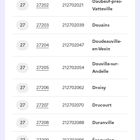
Daubeuf-près-
27
27202
212702021
1
Vatteville
27
27203
212702039
Douains
1
Doudeauville-
27
27204
212702047
1
en-Vexin
Douville-sur-
27
27205
212702054
1
Andelle
27
27206
212702062
Droisy
1
27
27207
212702070
Drucourt
1
27
27208
212702088
Duranville
1