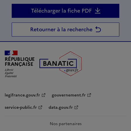
Télécharger la fiche PDF
Retourner à la recherche
RÉPUBLIQUE
B
AN
A
TIC
FRANÇAISE
g
o
u
v
.
fr
legifrance.gouv.fr
gouvernement.fr
service-public.fr
data.gouv.fr
Nos partenaires