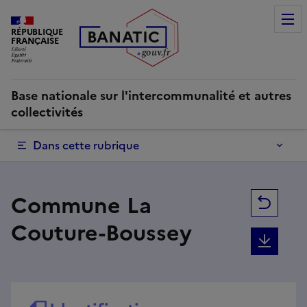
Commune La Couture-Boussey | Base nationale sur l'interco
RÉPUBLIQUE
B
AN
A
TIC
FRANÇAISE
g
o
u
v
.
fr
Base nationale sur l'intercommunalité et autres
collectivités
Dans cette rubrique
Commune La
Reto
Couture-Boussey
Téléc