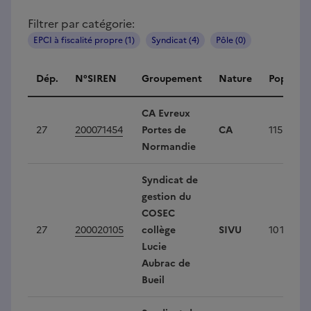
Filtrer par catégorie:
EPCI à fiscalité propre (1)
Syndicat (4)
Pôle (0)
Intercommunalités
Dép.
N°SIREN
Groupement
Nature
Populati
CA Evreux
27
200071454
Portes de
CA
115 980
Normandie
Syndicat de
gestion du
COSEC
27
200020105
collège
SIVU
10 148
Lucie
Aubrac de
Bueil