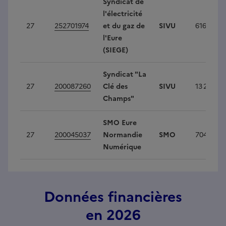
Syndicat de
l'électricité
27
252701974
et du gaz de
SIVU
616 217
l'Eure
(SIEGE)
Syndicat "La
27
200087260
Clé des
SIVU
13 245
Champs"
SMO Eure
27
200045037
Normandie
SMO
704 128
Numérique
Données financières
en 2026