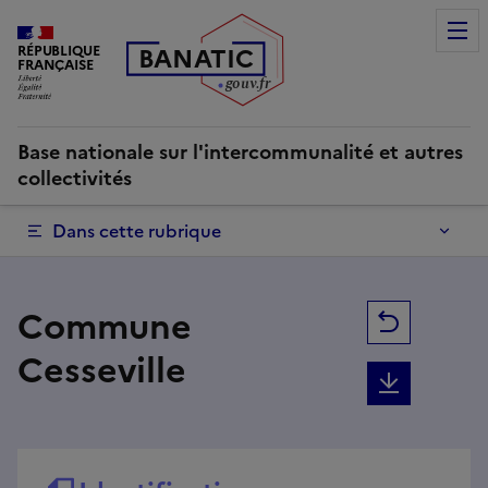
Commune Cesseville | Base nationale sur l'intercommunalité
RÉPUBLIQUE
B
AN
A
TIC
FRANÇAISE
g
o
u
v
.
fr
Base nationale sur l'intercommunalité et autres
collectivités
Dans cette rubrique
Commune
Retour
Cesseville
Téléchar