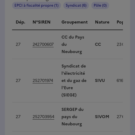
EPCI à fiscalité propre (1)
Syndicat (6)
Pôle (0)
Intercommunalités
Dép.
N°SIREN
Groupement
Nature
Populati
CC du Pays
27
242700607
du
CC
23 099
Neubourg
Syndicat de
l'électricité
27
252701974
et du gaz de
SIVU
616 217
l'Eure
(SIEGE)
SERGEP du
27
252703954
pays du
SIVOM
27 687
Neubourg