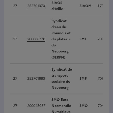
SIVOS
27
252701370
SIVOM
1 796
d'Iville
Syndicat
d'eau du
Roumois et
27
200080778
du plateau
SMF
79 362
du
Neubourg
(SERPN)
Syndicat de
transport
27
252701883
SMF
70 860
scolaire du
Neubourg
SMO Eure
27
200045037
Normandie
SMO
704 128
Numérique