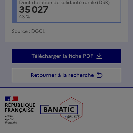
Dont dotation de solidarité rurale (DSR)
35 027
43
%
Source :
DGCL
Télécharger la fiche PDF
Retourner à la recherche
RÉPUBLIQUE
B
AN
A
TIC
FRANÇAISE
g
o
u
v
.
fr