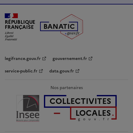
RÉPUBLIQUE
B
AN
A
TIC
FRANÇAISE
g
o
u
v
.
fr
legifrance.gouv.fr
gouvernement.fr
service-public.fr
data.gouv.fr
Nos partenaires
COLLECTIVITES
LOCALES
gouv.fr