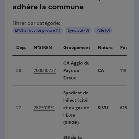
adhère la commune
Filtrer par catégorie:
EPCI à fiscalité propre (1)
Syndicat (3)
Pôle (0)
Intercommunalités
Dép.
N°SIREN
Groupement
Nature
Populati
CA Agglo du
28
200040277
Pays de
CA
118 398
Dreux
Syndicat de
l'électricité
27
252701974
et du gaz de
SIVU
616 217
l'Eure
(SIEGE)
SIS de La