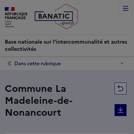
Commune La Madeleine-de-Nonancourt | Base nationale sur 
RÉPUBLIQUE
B
AN
A
TIC
FRANÇAISE
g
o
u
v
.
fr
Base nationale sur l'intercommunalité et autres
collectivités
Dans cette rubrique
Commune La
Re
Madeleine-de-
Nonancourt
Tél