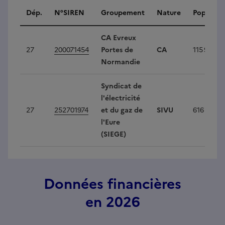
Intercommunalités
Dép.
N°SIREN
Groupement
Nature
Populati
CA Evreux
27
200071454
Portes de
CA
115 980
Normandie
Syndicat de
l'électricité
27
252701974
et du gaz de
SIVU
616 217
l'Eure
(SIEGE)
Données financières
en 2026