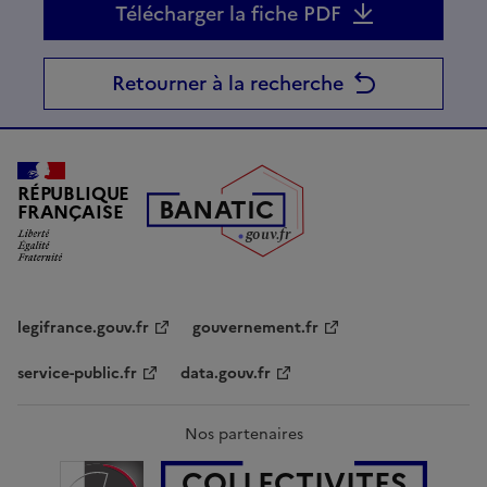
Télécharger la fiche PDF
Retourner à la recherche
RÉPUBLIQUE
B
AN
A
TIC
FRANÇAISE
g
o
u
v
.
fr
legifrance.gouv.fr
gouvernement.fr
service-public.fr
data.gouv.fr
Nos partenaires
COLLECTIVITES