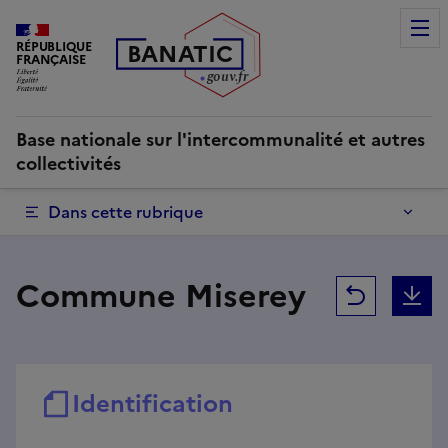
Commune Miserey | Base nationale sur l'intercommunalité e
RÉPUBLIQUE
B
AN
A
TIC
FRANÇAISE
g
o
u
v
.
fr
Base nationale sur l'intercommunalité et autres
collectivités
Dans cette rubrique
Commune Miserey
Retour
T
Identification