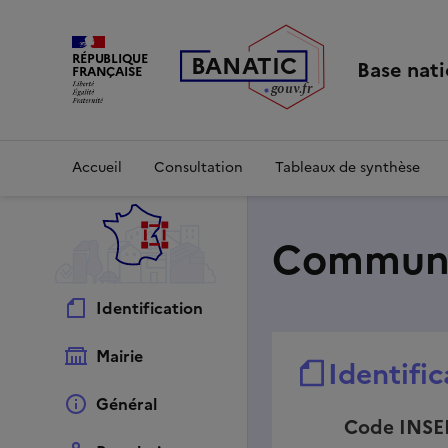
Commune La Vacherie | Base nationale sur l'intercommunali
RÉPUBLIQUE
B
AN
A
TIC
Base nati
FRANÇAISE
g
o
u
v
.
fr
Accueil
Consultation
Tableaux de synthèse
Commune
Identification
Mairie
Identific
Général
Code INSE