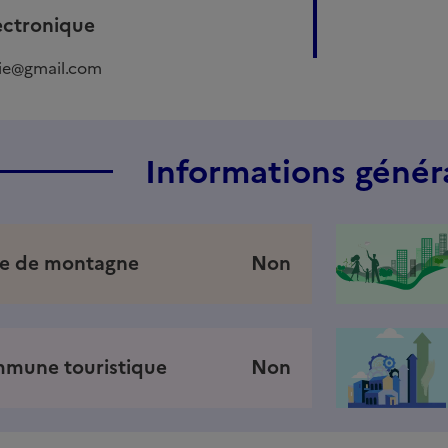
ectronique
rie@gmail.com
Informations génér
e de montagne
Non
mune touristique
Non