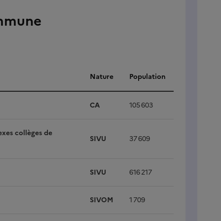
ommune
Nature
Population
CA
105 603
exes collèges de
SIVU
37 609
SIVU
616 217
SIVOM
1 709