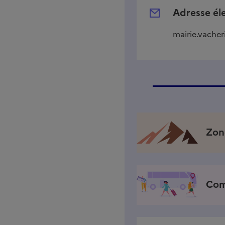
Adresse él
mairie.vache
Zon
Com