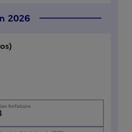
en 2026
os)
on forfaitaire
3