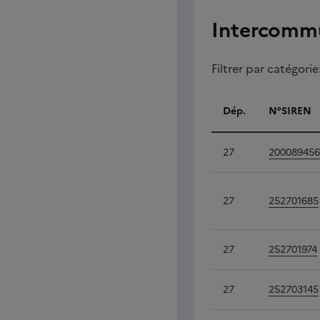
Intercommu
Filtrer par catégorie
Dép.
N°SIREN
Intercommun
27
200089456
27
252701685
27
252701974
27
252703145