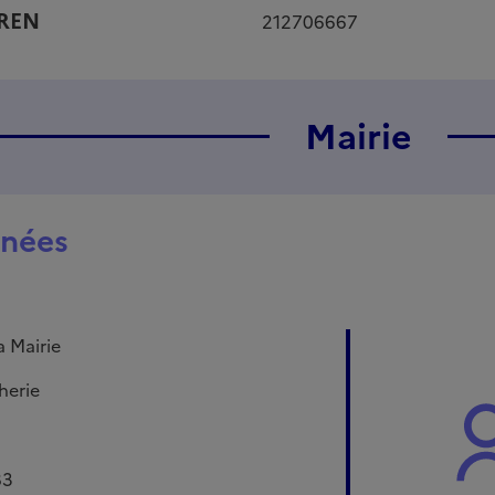
IREN
212706667
Mairie
nées
a Mairie
herie
83