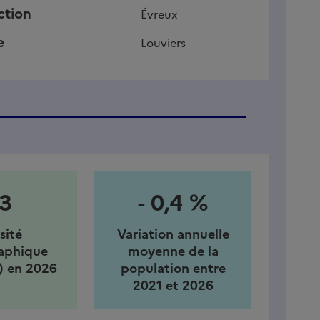
ction
Évreux
e
Louviers
3
- 0,4 %
sité
Variation annuelle
aphique
moyenne de la
) en 2026
population entre
2021 et 2026