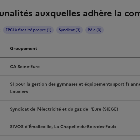
nalités auxquelles adhère la c
:
EPCI à fiscalité propre (1)
Syndicat (3)
Pôle (0)
Groupement
alités
CA Seine-Eure
SI pour la gestion des gymnases et équipements sportifs ann
Louviers
Syndicat de l'électricité et du gaz de l'Eure (SIEGE)
SIVOS d'Émalleville, La Chapelle-du-Bois-des-Faulx