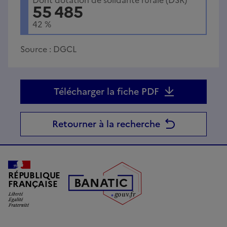
55 485
42
%
Source :
DGCL
Télécharger la fiche PDF
Retourner à la recherche
RÉPUBLIQUE
B
AN
A
TIC
FRANÇAISE
g
o
u
v
.
fr