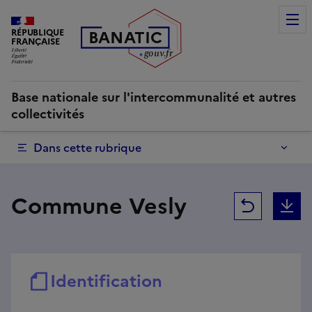
Commune Vesly | Base nationale sur l'intercommunalité et a
RÉPUBLIQUE
B
AN
A
TIC
FRANÇAISE
g
o
u
v
.
fr
Base nationale sur l'intercommunalité et autres
collectivités
Dans cette rubrique
Commune Vesly
Retour
T
Identification