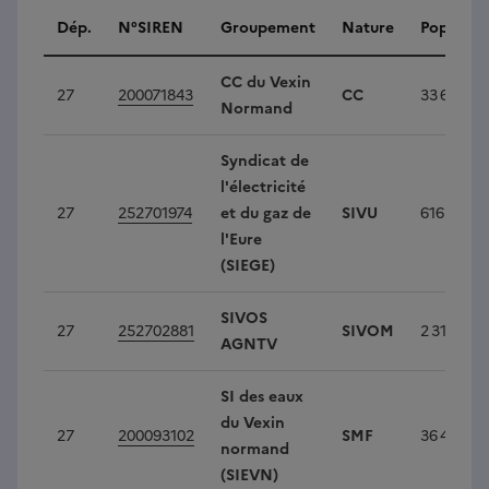
Intercommunalités
Dép.
N°SIREN
Groupement
Nature
Populati
CC du Vexin
27
200071843
CC
33 679
Normand
Syndicat de
l'électricité
27
252701974
et du gaz de
SIVU
616 217
l'Eure
(SIEGE)
SIVOS
27
252702881
SIVOM
2 314
AGNTV
SI des eaux
du Vexin
27
200093102
SMF
36 407
normand
(SIEVN)