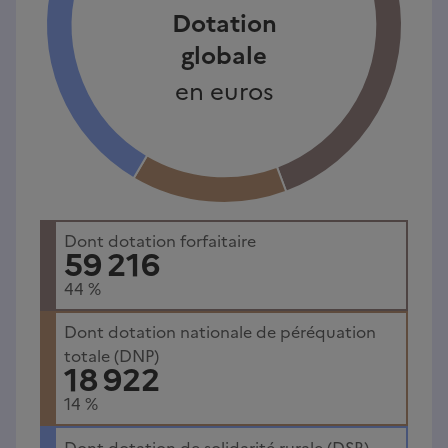
Dotation
globale
en euros
Dont dotation forfaitaire
59 216
44
%
Dont dotation nationale de péréquation
totale (DNP)
18 922
14
%
Dont dotation de solidarité rurale (DSR)