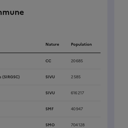
ommune
Nature
Population
CC
20 685
s (SIRGSC)
SIVU
2 585
SIVU
616 217
SMF
40 947
SMO
704 128