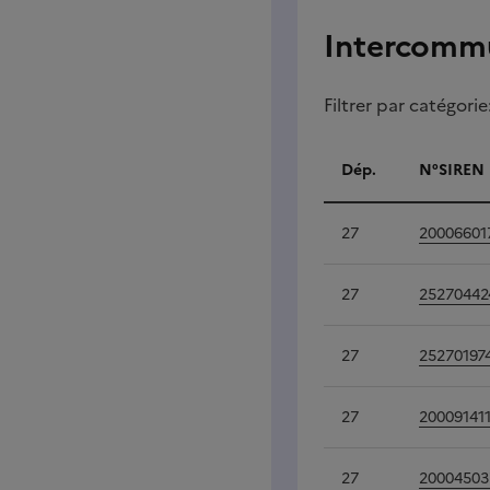
Intercommu
Filtrer par catégorie
Dép.
N°SIREN
Intercommun
27
20006601
27
25270442
27
25270197
27
20009141
27
20004503