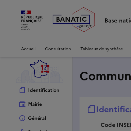
Commune Cormeilles | Base nationale sur l'intercommunalit
RÉPUBLIQUE
B
AN
A
TIC
Base nati
FRANÇAISE
g
o
u
v
.
fr
Accueil
Consultation
Tableaux de synthèse
Commune
Identification
Mairie
Identific
Général
Code INSE