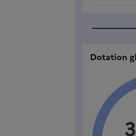
Dotation g
3