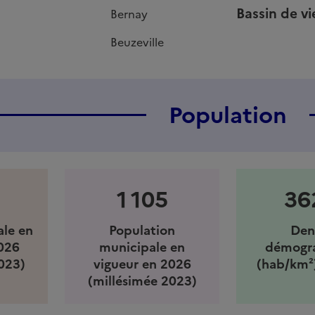
Bassin de vi
Bernay
Beuzeville
Population
1 105
36
ale en
Population
Den
026
municipale en
démogr
023)
vigueur en 2026
(hab/km²
(millésimée 2023)