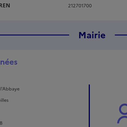
IREN
212701700
Mairie
nées
 l'Abbaye
lles
18