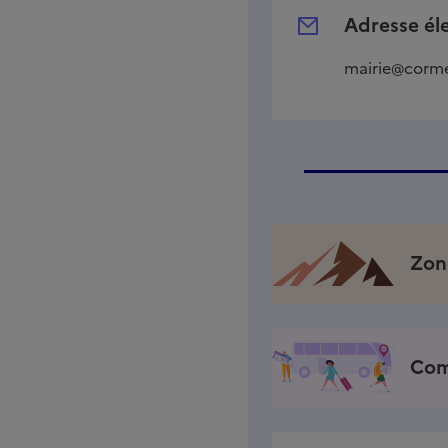
Adresse él
mairie@corme
Zon
Com