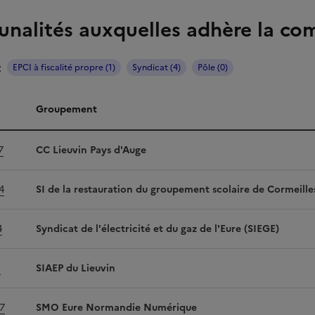
nalités auxquelles adhère la c
:
EPCI à fiscalité propre (1)
Syndicat (4)
Pôle (0)
Groupement
alités
7
CC Lieuvin Pays d'Auge
4
SI de la restauration du groupement scolaire de Cormeille
4
Syndicat de l'électricité et du gaz de l'Eure (SIEGE)
1
SIAEP du Lieuvin
7
SMO Eure Normandie Numérique