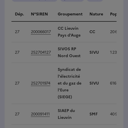
Intercommunalités
Dép.
N°SIREN
Groupement
Nature
Populati
CC Lieuvin
27
200066017
CC
20 685
Pays d'Auge
SIVOS RP
27
252704127
SIVU
1 231
Nord Ouest
Syndicat de
l'électricité
27
252701974
et du gaz de
SIVU
616 217
l'Eure
(SIEGE)
SIAEP du
27
200091411
SMF
40 947
Lieuvin