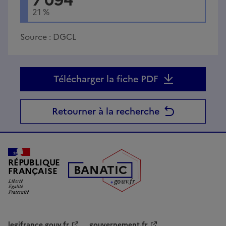
21
%
Source :
DGCL
Télécharger la fiche PDF
Retourner à la recherche
RÉPUBLIQUE
B
AN
A
TIC
FRANÇAISE
g
o
u
v
.
fr
legifrance.gouv.fr
gouvernement.fr