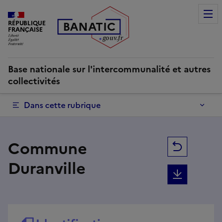
Commune Duranville | Base nationale sur l'intercommunalité
RÉPUBLIQUE
B
AN
A
TIC
FRANÇAISE
g
o
u
v
.
fr
Base nationale sur l'intercommunalité et autres
collectivités
Dans cette rubrique
Commune
Retour
Duranville
Téléchar