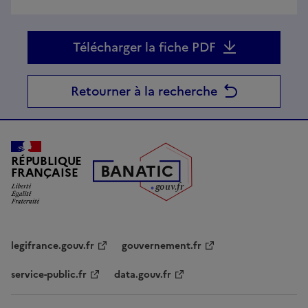
Télécharger la fiche PDF
Retourner à la recherche
RÉPUBLIQUE
B
AN
A
TIC
FRANÇAISE
g
o
u
v
.
fr
legifrance.gouv.fr
gouvernement.fr
service-public.fr
data.gouv.fr