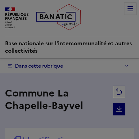
Commune La Chapelle-Bayvel | Base nationale sur l'interco
RÉPUBLIQUE
B
AN
A
TIC
FRANÇAISE
g
o
u
v
.
fr
Base nationale sur l'intercommunalité et autres
collectivités
Dans cette rubrique
Commune La
Retou
Chapelle-Bayvel
Téléc