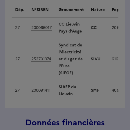
Intercommunalités
Dép.
N°SIREN
Groupement
Nature
Populati
CC Lieuvin
27
200066017
CC
20 685
Pays d'Auge
Syndicat de
l'électricité
27
252701974
et du gaz de
SIVU
616 217
l'Eure
(SIEGE)
SIAEP du
27
200091411
SMF
40 947
Lieuvin
Données financières