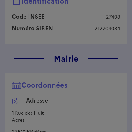
Identification
Code INSEE
27408
Numéro SIREN
212704084
Mairie
Coordonnées
Adresse
1 Rue des Huit
Acres
27510
Mézières-