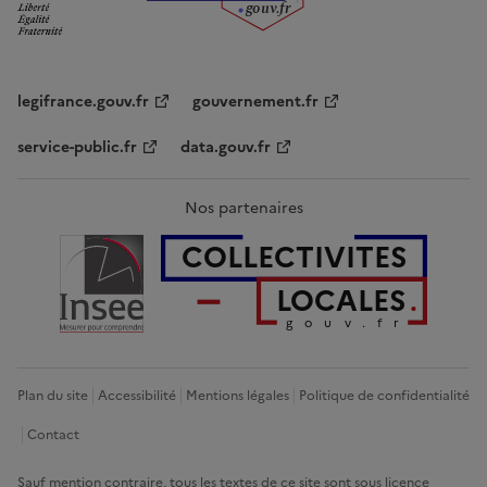
g
o
u
v
.
fr
legifrance.gouv.fr
gouvernement.fr
service-public.fr
data.gouv.fr
Nos partenaires
COLLECTIVITES
LOCALES
gouv.fr
Plan du site
Accessibilité
Mentions légales
Politique de confidentialité
Contact
Sauf mention contraire, tous les textes de ce site sont sous
licence