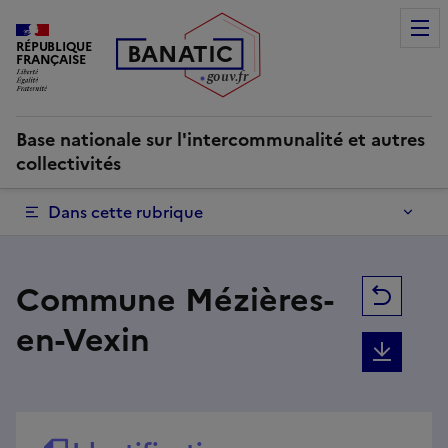
Commune Mézières-en-Vexin | Base nationale sur l'intercom
RÉPUBLIQUE
B
AN
A
TIC
FRANÇAISE
g
o
u
v
.
fr
Base nationale sur l'intercommunalité et autres
collectivités
Dans cette rubrique
Commune Mézières-
Retou
en-Vexin
Téléc