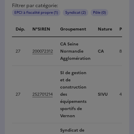
Filtrer par catégorie:
EPCI à fiscalité propre (1)
Syndicat (2)
Pôle (0)
Intercommunalités
Dép.
N°SIREN
Groupement
Nature
Popula
CA Seine
27
200072312
Normandie
CA
85 218
Agglomération
SI de gestion
et de
construction
27
252701214
des
SIVU
47 231
équipements
sportifs de
Vernon
Syndicat de